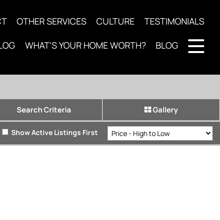
CT
OTHER SERVICES
CULTURE
TESTIMONIALS
LOG
WHAT'S YOUR HOME WORTH?
BLOG
Search Criteria
Gallery
Show Active Listings First