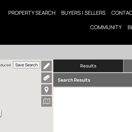
PROPERTY SEARCH
BUYERS | SELLERS
CONTA
COMMUNITY
B
Save Search
educed
Results
Search Results